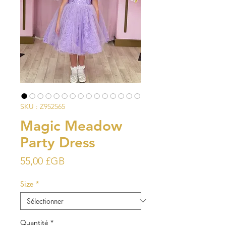
SKU : Z952565
Magic Meadow
Party Dress
Prix
55,00 £GB
Size
*
Quantité
*