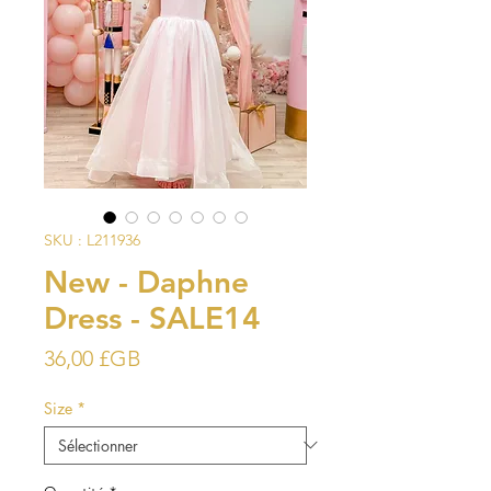
SKU : L211936
New - Daphne
Dress - SALE14
Prix
36,00 £GB
Size
*