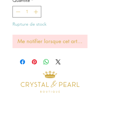
Quantité
*
Rupture de stock
Me notifier lorsque cet article est disponible
Address
38 Castle Street
Hamilton
ML3 6BU